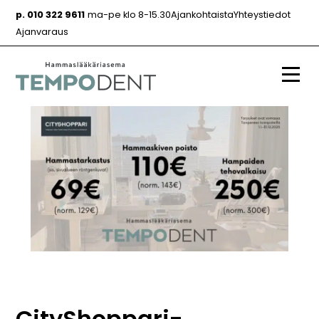
Siirry
p. 010 322 9611
ma-pe klo 8-15.30
Ajankohtaista
Yhteystiedot
sisältöön
Ajanvaraus
Valik
CityShoppari-