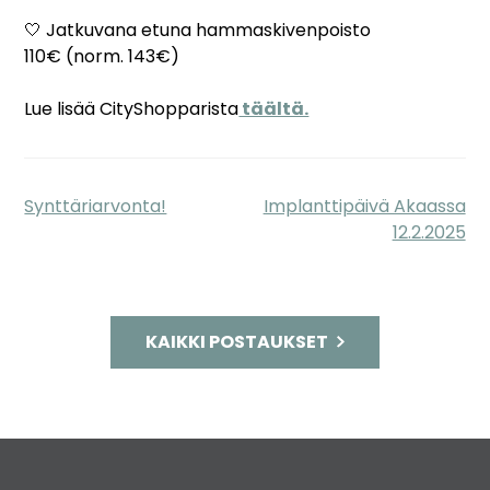
🤍 Jatkuvana etuna hammaskivenpoisto
110€ (norm. 143€)
Lue lisää CityShopparista
täältä.
Synttäriarvonta!
Implanttipäivä Akaassa
Artikkelien
12.2.2025
selaus
KAIKKI POSTAUKSET