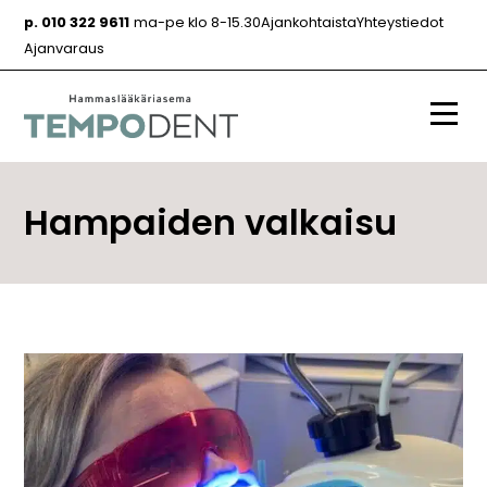
Siirry
p. 010 322 9611
ma-pe klo 8-15.30
Ajankohtaista
Yhteystiedot
sisältöön
Ajanvaraus
Valik
Hampaiden valkaisu