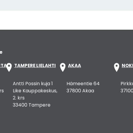
e
STA
TAMPERE LIELAHTI
AKAA
NOK
Antti Possin kuja 1
Hämeentie 64
Pirkk
rs
Like Kauppakeskus,
37800 Akaa
37100
2. krs
33400 Tampere