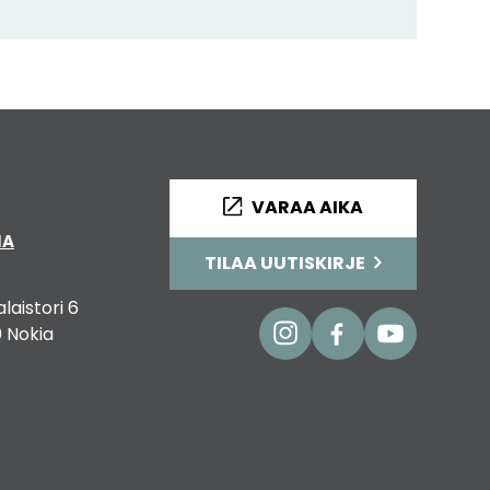
VARAA AIKA
IA
TILAA UUTISKIRJE
alaistori 6
 Nokia