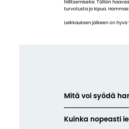
hillitsemiseksi. Tällöin haav
turvotusta ja kipua. Hammasl
Leikkauksen jälkeen on hyvä v
Mitä voi syödä ha
Kuinka nopeasti 