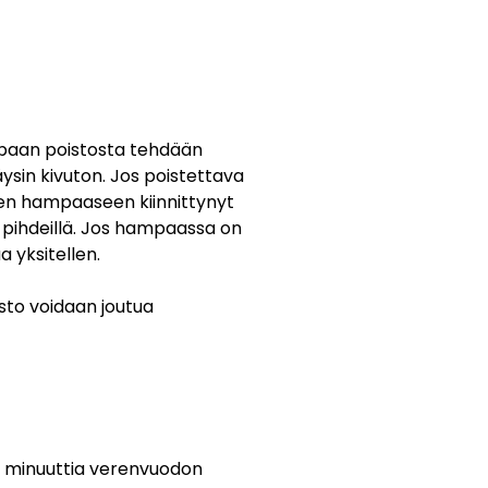
mpaan poistosta tehdään
sin kivuton. Jos poistettava
en hampaaseen kiinnittynyt
 pihdeillä. Jos hampaassa on
a yksitellen.
sto voidaan joutua
0 minuuttia verenvuodon