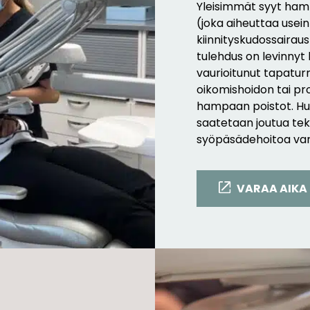
Yleisimmät syyt ham
(joka aiheuttaa usei
kiinnityskudossairaus
tulehdus on levinnyt
vaurioitunut tapatu
oikomishoidon tai pr
hampaan poistot. Hu
saatetaan joutua te
syöpäsädehoitoa var
VARAA AIKA