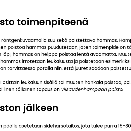
sto toimenpiteenä
 ja röntgenkuvaamalla suu sekä poistettava hammas. Ha
nen poistoa hammas puudutetaan, joten toimenpide on täy
 läpi, hammas on helppo poistaa ientä avaamatta. Muut
n hammas irrotetaan leukaluusta ja poistetaan esimerkiksi
an tarvittaessa poralla niin, että juuret saadaan poistettu
sittain leukaluun sisällä tai muuten hankala poistaa, poi
llinen tällainen tapaus on
viisaudenhampaan poisto
.
ton jälkeen
 päälle asetetaan sideharsotaitos, jota tulee purra 15–3