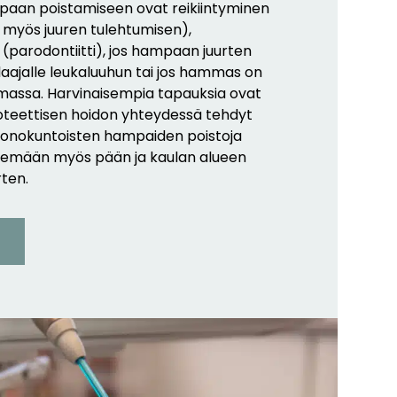
paan poistamiseen ovat reikiintyminen
n myös juuren tulehtumisen),
 (parodontiitti), jos hampaan juurten
 laajalle leukaluuhun tai jos hammas on
rmassa. Harvinaisempia tapauksia ovat
oteettisen hoidon yhteydessä tehdyt
onokuntoisten hampaiden poistoja
kemään myös pään ja kaulan alueen
ten.