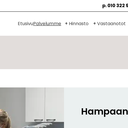
p. 010 322 
Avaa
Avaa
Etusivu
Palvelumme
Hinnasto
Vastaanotot
alavalikko
alavalikko
Hampaan 