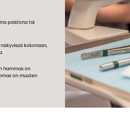
na poistona tai
 näkyvissä kokonaan,
a.
 kun hammas on
hammas on muuten