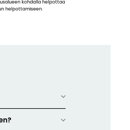
kausalueen kohdalla helpottaa
vun helpottamiseen.
en?