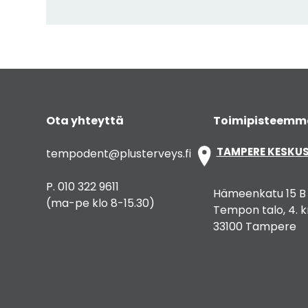
Ota yhteyttä
Toimipisteemm
TAMPERE KESKU
tempodent@plusterveys.fi
P. 010 322 9611
Hämeenkatu 15 B
(ma-pe klo 8-15.30)
Tempon talo, 4. k
33100 Tampere