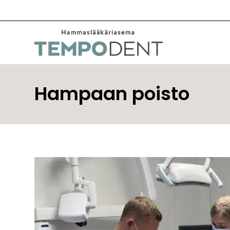
Siirry
sisältöön
Hampaan poisto