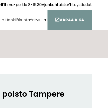
9611
ma-pe klo 8-15.30
Ajankohtaista
Yhteystiedot
Avaa
Avaa
Henkilökunta
Yritys
VARAA AIKA
alavalikko
alavalikko
poisto Tampere