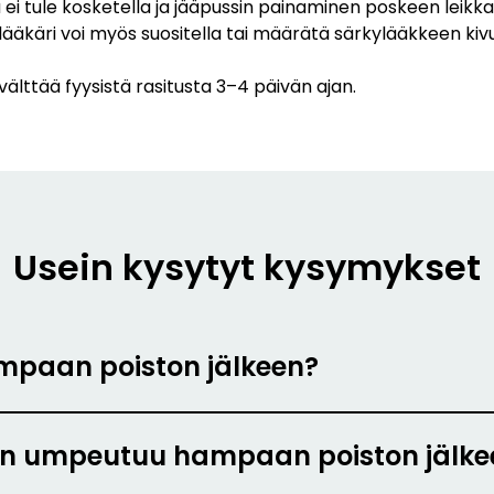
aa ei tule kosketella ja jääpussin painaminen poskeen leik
ääkäri voi myös suositella tai määrätä särkylääkkeen ki
älttää fyysistä rasitusta 3–4 päivän ajan.
Usein kysytyt kysymykset
mpaan poiston jälkeen?
ien umpeutuu hampaan poiston jälke