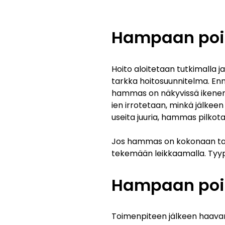
Hampaan poi
Hoito aloitetaan tutkimalla
tarkka hoitosuunnitelma. En
hammas on näkyvissä ikenen
ien irrotetaan, minkä jälkee
useita juuria, hammas pilkota
Jos hammas on kokonaan tai o
tekemään leikkaamalla. Tyypi
Hampaan pois
Toimenpiteen jälkeen haavan