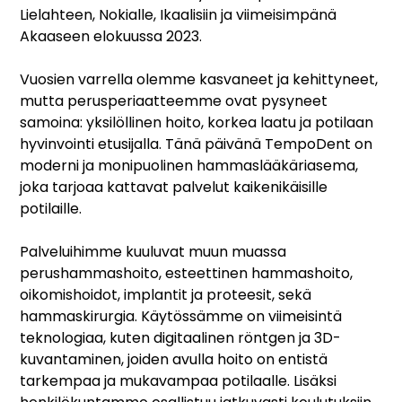
Lielahteen, Nokialle, Ikaalisiin ja viimeisimpänä
Akaaseen elokuussa 2023.
Vuosien varrella olemme kasvaneet ja kehittyneet,
mutta perusperiaatteemme ovat pysyneet
samoina: yksilöllinen hoito, korkea laatu ja potilaan
hyvinvointi etusijalla. Tänä päivänä TempoDent on
moderni ja monipuolinen hammaslääkäriasema,
joka tarjoaa kattavat palvelut kaikenikäisille
potilaille.
Palveluihimme kuuluvat muun muassa
perushammashoito, esteettinen hammashoito,
oikomishoidot, implantit ja proteesit, sekä
hammaskirurgia. Käytössämme on viimeisintä
teknologiaa, kuten digitaalinen röntgen ja 3D-
kuvantaminen, joiden avulla hoito on entistä
tarkempaa ja mukavampaa potilaalle. Lisäksi