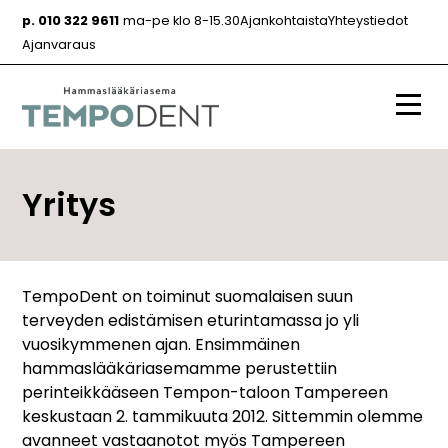
Siirry
p. 010 322 9611
ma-pe klo 8-15.30
Ajankohtaista
Yhteystiedot
sisältöön
Ajanvaraus
Valik
Yritys
TempoDent on toiminut suomalaisen suun
terveyden edistämisen eturintamassa jo yli
vuosikymmenen ajan. Ensimmäinen
hammaslääkäriasemamme perustettiin
perinteikkääseen Tempon-taloon Tampereen
keskustaan 2. tammikuuta 2012. Sittemmin olemme
avanneet vastaanotot myös Tampereen