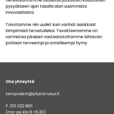
henkilökuntamme osallistuu jatkuvasti koulutuksiin
pysyäkseen ajan tasalla alan uusimmista
innovaatioista.
Toivotamme niin uudet kuin vanhat asiakkaat
lämpimästi tervetulleiksi. Tavoitteenamme on
varmistaa jokaisen vastaanotoltamme lähtevän
potilaan terveempi ja onnellisempi hymy.
Ota yhteyttä
tempodent@plusterveys.fi
P. 010 322 9611
(ma-pe klo 8-15.30)