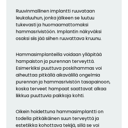
Ruuvinmallinen implantti ruuvataan
leukaluuhun, jonka jälkeen se luutuu
tukevasti ja huomaamattomaksi
hammasrivistöön. Implantin näkyväksi
osaksi siis jää siihen ruuvattava kruunu.
Hammasimplanteilla voidaan ylläpitää
hampaiston ja purennan terveyttä.
Esimerkiksi puuttuva poskihammas voi
aiheuttaa pitkällä aikavälillä ongelmia
purennan ja hammasrivistön tasapainoon,
koska terveet hampaat saattavat alkaa
liikkua puuttuvia paikkoja kohti.
Oikein hoidettuna hammasimplantti on
todella pitkäikäinen suun terveyttä ja
estetiikka kohottava tekijä, sillä se voi