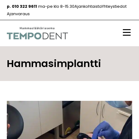
Siirry
p. 010 322 9611
ma-pe klo 8-15.30
Ajankohtaista
Yhteystiedot
sisältöön
Ajanvaraus
Valik
Hammasimplantti