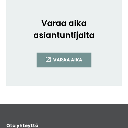
Varaa aika
asiantuntijalta
VARAA AIKA
Ota yhteyttä