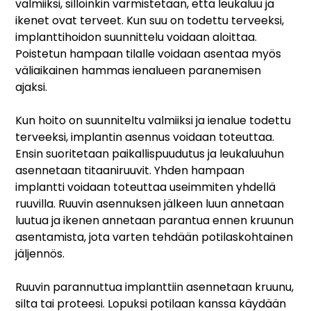
valmiiksi, silloinkin varmistetaan, että leukaluu ja
ikenet ovat terveet. Kun suu on todettu terveeksi,
implanttihoidon suunnittelu voidaan aloittaa.
Poistetun hampaan tilalle voidaan asentaa myös
väliaikainen hammas ienalueen paranemisen
ajaksi.
Kun hoito on suunniteltu valmiiksi ja ienalue todettu
terveeksi, implantin asennus voidaan toteuttaa.
Ensin suoritetaan paikallispuudutus ja leukaluuhun
asennetaan titaaniruuvit. Yhden hampaan
implantti voidaan toteuttaa useimmiten yhdellä
ruuvilla. Ruuvin asennuksen jälkeen luun annetaan
luutua ja ikenen annetaan parantua ennen kruunun
asentamista, jota varten tehdään potilaskohtainen
jäljennös.
Ruuvin parannuttua implanttiin asennetaan kruunu,
silta tai proteesi. Lopuksi potilaan kanssa käydään