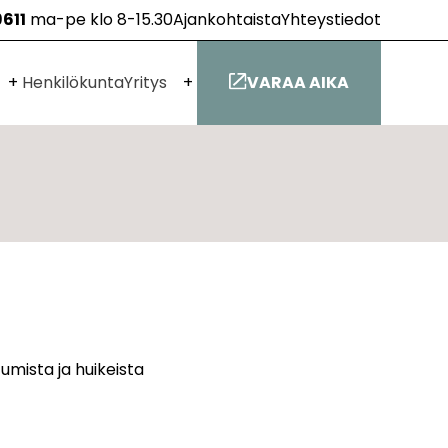
9611
ma-pe klo 8-15.30
Ajankohtaista
Yhteystiedot
Avaa
Avaa
Henkilökunta
Yritys
VARAA AIKA
alavalikko
alavalikko
umista ja huikeista