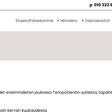
p. 010 322 
Avaa
Avaa
Etusivu
Palvelumme
Hinnasto
Vastaanotot
alavalikko
alavalikko
uulet ensimmäisten joukossa TempoDentin uutisista, tapaht
oin kerran kuukaudessa.