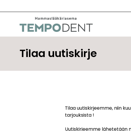
Siirry
sisältöön
Tilaa uutiskirje
Tilaa uutiskirjeemme, niin k
tarjouksista !
Uutiskirjeemme lähetetään n