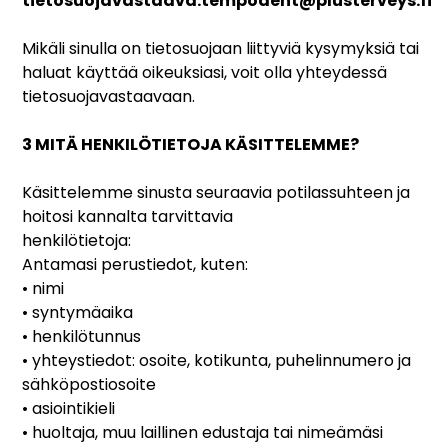
tietosuojavastaava.tempodent@plusterveys.fi
Mikäli sinulla on tietosuojaan liittyviä kysymyksiä tai
haluat käyttää oikeuksiasi, voit olla yhteydessä
tietosuojavastaavaan.
3 MITÄ HENKILÖTIETOJA KÄSITTELEMME?
Käsittelemme sinusta seuraavia potilassuhteen ja
hoitosi kannalta tarvittavia
henkilötietoja:
Antamasi perustiedot, kuten:
• nimi
• syntymäaika
• henkilötunnus
• yhteystiedot: osoite, kotikunta, puhelinnumero ja
sähköpostiosoite
• asiointikieli
• huoltaja, muu laillinen edustaja tai nimeämäsi