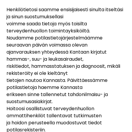
Henkilötietosi saamme ensisijaisesti sinulta itseltäsi
ja sinun suostumuksellasi
voimme saada tietoja myös toisilta
terveydenhuollon toimintayksiköiltä.
Noudamme potilastietojärjestelmäämme
seuraavan päivän voimassa olevan
ajanvarauksen yhteydessä Kantaan kirjatut
hammas-, suu- ja leukasairaudet,
riskitiedot, hammasstatuksen ja diagnoosit, mikäli
rekisteröity ei ole kieltänyt
tietojen noutoa Kannasta. Päivittäessämme
potilastietoja haemme Kannasta
erikseen sinne tallennetut tahdonilmaisu- ja
suostumusasiakirjat.
Hoitoosi osallistuvat terveydenhuollon
ammattihenkilöt tallentavat tutkimusten
ja hoidon perusteella muodostuvat tiedot
potilasrekisteriin.