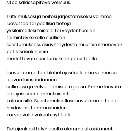
sitoo salassapitovelvollisuus.
Tutkimuksesi ja hoitosi järjestämiseksi voimme
luovuttaa tarpeellisia tietoja
yksilöimällesi toiselle terveydenhuollon
toimintayksikölle suullisen
suostumuksesi, asiayhteydestä muutoin ilmenevän
potilasasiakirjoihin
merkittävän suostumuksen perusteella.
Luovutamme henkilötietojasi kulloinkin voimassa
olevan lainsäädännön
sallimissa ja velvoittamissa rajoissa. Emme luovuta
tietojasi säännönmukaisesti
kolmansille. Suostumuksellasi luovutamme tiedot
hoidostasi hammashoidon
korvaavalle vakuutusyhtiölle.
Tietojenkäsittelyn osalta olemme ulkoistaneet