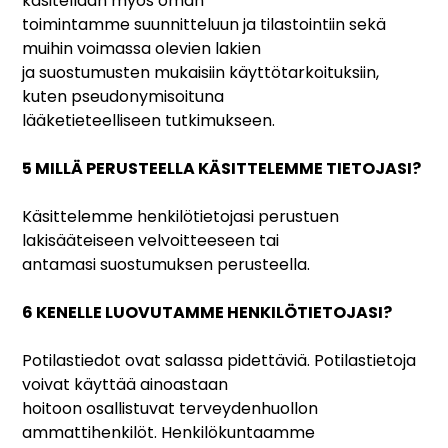
käsitellään myös oman
toimintamme suunnitteluun ja tilastointiin sekä
muihin voimassa olevien lakien
ja suostumusten mukaisiin käyttötarkoituksiin,
kuten pseudonymisoituna
lääketieteelliseen tutkimukseen.
5 MILLÄ PERUSTEELLA KÄSITTELEMME TIETOJASI?
Käsittelemme henkilötietojasi perustuen
lakisääteiseen velvoitteeseen tai
antamasi suostumuksen perusteella.
6 KENELLE LUOVUTAMME HENKILÖTIETOJASI?
Potilastiedot ovat salassa pidettäviä. Potilastietoja
voivat käyttää ainoastaan
hoitoon osallistuvat terveydenhuollon
ammattihenkilöt. Henkilökuntaamme