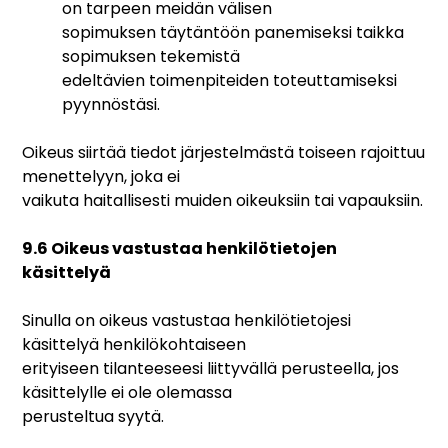
on tarpeen meidän välisen
sopimuksen täytäntöön panemiseksi taikka
sopimuksen tekemistä
edeltävien toimenpiteiden toteuttamiseksi
pyynnöstäsi.
Oikeus siirtää tiedot järjestelmästä toiseen rajoittuu
menettelyyn, joka ei
vaikuta haitallisesti muiden oikeuksiin tai vapauksiin.
9.6 Oikeus vastustaa henkilötietojen
käsittelyä
Sinulla on oikeus vastustaa henkilötietojesi
käsittelyä henkilökohtaiseen
erityiseen tilanteeseesi liittyvällä perusteella, jos
käsittelylle ei ole olemassa
perusteltua syytä.