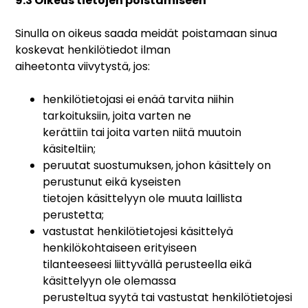
9.3 Oikeus tietojen poistamiseen
Sinulla on oikeus saada meidät poistamaan sinua
koskevat henkilötiedot ilman
aiheetonta viivytystä, jos:
henkilötietojasi ei enää tarvita niihin
tarkoituksiin, joita varten ne
kerättiin tai joita varten niitä muutoin
käsiteltiin;
peruutat suostumuksen, johon käsittely on
perustunut eikä kyseisten
tietojen käsittelyyn ole muuta laillista
perustetta;
vastustat henkilötietojesi käsittelyä
henkilökohtaiseen erityiseen
tilanteeseesi liittyvällä perusteella eikä
käsittelyyn ole olemassa
perusteltua syytä tai vastustat henkilötietojesi