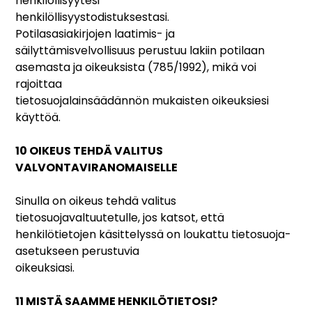
henkilöllisyytesi
henkilöllisyystodistuksestasi.
Potilasasiakirjojen laatimis- ja
säilyttämisvelvollisuus perustuu lakiin potilaan
asemasta ja oikeuksista (785/1992), mikä voi
rajoittaa
tietosuojalainsäädännön mukaisten oikeuksiesi
käyttöä.
10 OIKEUS TEHDÄ VALITUS
VALVONTAVIRANOMAISELLE
Sinulla on oikeus tehdä valitus
tietosuojavaltuutetulle, jos katsot, että
henkilötietojen käsittelyssä on loukattu tietosuoja-
asetukseen perustuvia
oikeuksiasi.
11 MISTÄ SAAMME HENKILÖTIETOSI?