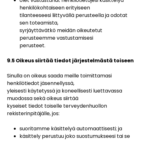
olet vastustanut henkilötietojesi käsittelyä
henkilökohtaiseen erityiseen
tilanteeseesi liittyvällä perusteella ja odotat
sen toteamista,
syrjäyttävätkö meidän oikeutetut
perusteemme vastustamisesi
perusteet.
9.5 Oikeus siirtää tiedot järjestelmästä toiseen
Sinulla on oikeus saada meille toimittamasi
henkilötiedot jäsennellyssä,
yleisesti käytetyssä ja koneellisesti luettavassa
muodossa sekä oikeus siirtää
kyseiset tiedot toiselle terveydenhuollon
rekisterinpitäjälle, jos:
suoritamme käsittelyä automaattisesti; ja
käsittely perustuu joko suostumukseesi tai se