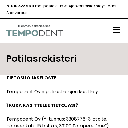
Siirry
p. 010 322 9611
ma-pe klo 8-15.30
Ajankohtaista
Yhteystiedot
sisältöön
Ajanvaraus
Valik
Potilasrekisteri
TIETOSUOJASELOSTE
Tempodent Oy:n potilastietojen käsittely
1 KUKA KÄSITTELEE TIETOJASI?
Tempodent Oy (Y-tunnus: 3308776-3, osoite,
Hämeenkatu 15 b 4.krs, 33100 Tampere, ”me”)