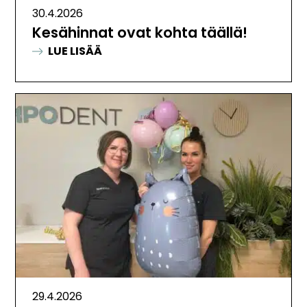
30.4.2026
Kesähinnat ovat kohta täällä!
:
LUE LISÄÄ
KESÄHINNAT
OVAT
KOHTA
TÄÄLLÄ!
29.4.2026