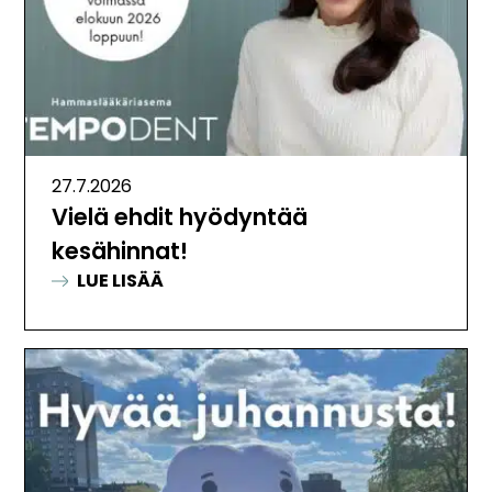
27.7.2026
Vielä ehdit hyödyntää
kesähinnat!
:
LUE LISÄÄ
VIELÄ
EHDIT
HYÖDYNTÄÄ
KESÄHINNAT!