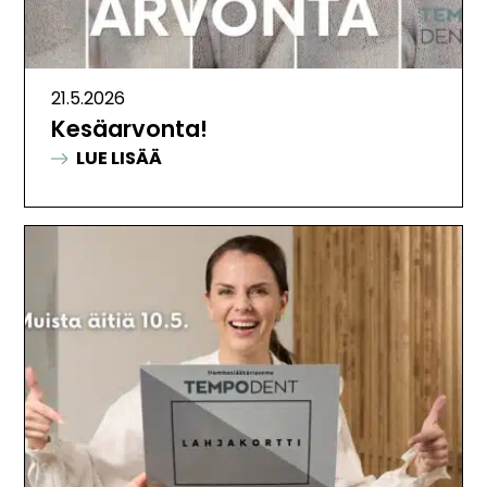
21.5.2026
Kesäarvonta!
:
LUE LISÄÄ
KESÄARVONTA!