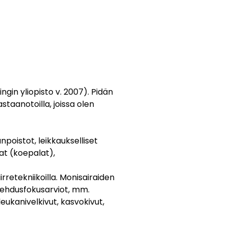
ngin yliopisto v. 2007). Pidän
aanotoilla, joissa olen
oistot, leikkaukselliset
at (koepalat),
rretekniikoilla. Monisairaiden
lehdusfokusarviot, mm.
eukanivelkivut, kasvokivut,