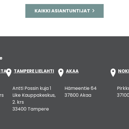
KAIKKI ASIANTUNTIJAT
e
STA
TAMPERE LIELAHTI
AKAA
NOK
Antti Possin kuja 1
Hämeentie 64
Pirkk
rs
Like Kauppakeskus,
37800 Akaa
37100
2. krs
33400 Tampere