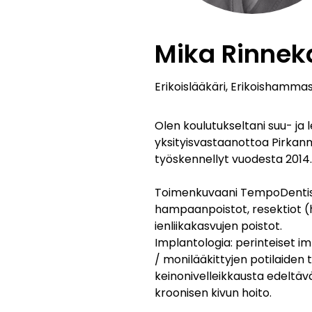
Mika Rinne
Erikoislääkäri, Erikoishammas
Olen koulutukseltani suu- ja l
yksityisvastaanottoa Pirkan
työskennellyt vuodesta 2014.
Toimenkuvaani TempoDentissä
hampaanpoistot, resektiot (h
ienliikakasvujen poistot.
Implantologia: perinteiset im
/ monilääkittyjen potilaide
keinonivelleikkausta edeltävä
kroonisen kivun hoito.