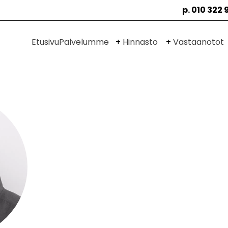
p. 010 322 
Avaa
Avaa
Etusivu
Palvelumme
Hinnasto
Vastaanotot
alavalikko
alavalikko