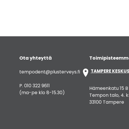
Ota yhteyttä
Toimipisteemm
TAMPERE KESKU
tempodent@plusterveys.fi
P. 010 322 9611
Hämeenkatu 15 B
(ma-pe klo 8-15.30)
Tempon talo, 4. k
33100 Tampere