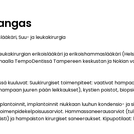
kangas
lääkäri, Suu- ja leukakirurgia
eukakirurgian erikoislääkäri ja erikoishammaslääkäri (Helsi
maalla TempoDentissä Tampereen keskustan ja Nokian vast
 kuuluvat: Suukirurgiset toimenpiteet: vaativat hampaanp
ampaan juuren pään leikkaukset), kystien poistot, biopsi
plantoinnit, implantoinnit niukkaan luuhun kondensio- ja sii
n toimenpidekelpoisuusarviot. Hammassaneerausarviot (tu
sti) ja hampaiston kirurgiset saneeraukset. Kipupotilaat: l