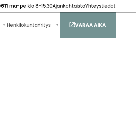
9611
ma-pe klo 8-15.30
Ajankohtaista
Yhteystiedot
Avaa
Avaa
Henkilökunta
Yritys
VARAA AIKA
alavalikko
alavalikko