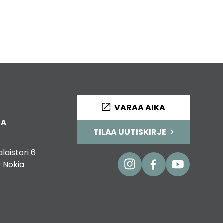
VARAA AIKA
IA
TILAA UUTISKIRJE
alaistori 6
 Nokia