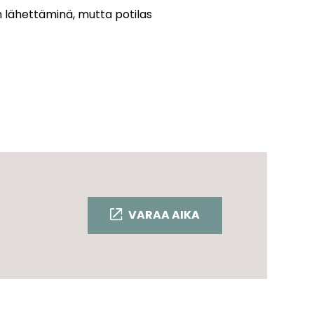
n lähettäminä, mutta potilas
VARAA AIKA