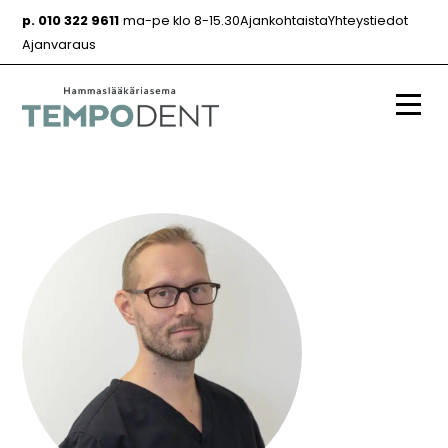
Siirry
p. 010 322 9611
ma-pe klo 8-15.30
Ajankohtaista
Yhteystiedot
sisältöön
Ajanvaraus
Valik