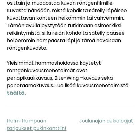
osittain ja muodostaa kuvan röntgenfilmille.
Kuvasta nähdään, mistä kohdista säteily läpäisee
kuvattavan kohteen heikommin tai vahvemmin.
Tämän avulla pystytään tutkimaan esimerkiksi
reikiintymistä, sillä reiän kohdalta säteily pääsee
helpommin hampaasta läpi ja tämä havaitaan
röntgenkuvasta.
Yleisimmät hammashoidossa käytetyt
röntgenkuvausmenetelmät ovat
periapikaalikuvaus, Bite-Wing –kuvaus sekä
panoraamakuvaus. Lue lisää kuvausmenetelmistä
täältä.
Helmi Hampaan
Joulunajan aukioloajat
Artikkelien
tarjoukset pukinkonttiin!
selaus