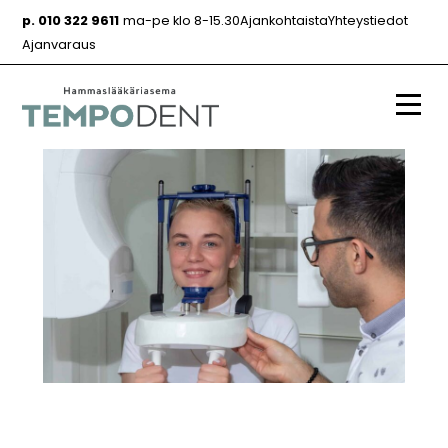
Siirry
p. 010 322 9611
ma-pe klo 8-15.30
Ajankohtaista
Yhteystiedot
sisältöön
Ajanvaraus
Valik