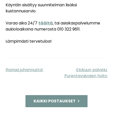
Käyntiin sisältyy suunnitelman lisäksi
kustannusarvio.
Varaa aika 24/7
täältä
, tai asiakaspalvelumme
aukioloaikoina numerosta 010 322 9611.
Lämpimästi tervetuloa!
Ihanaa juhannusta!
Elokuun palvelu:
Artikkelien
Purentavaivojen hoito
selaus
KAIKKI POSTAUKSET