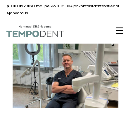
Siirry
p. 010 322 9611
ma-pe klo 8-15.30
Ajankohtaista
Yhteystiedot
sisältöön
Ajanvaraus
Valik