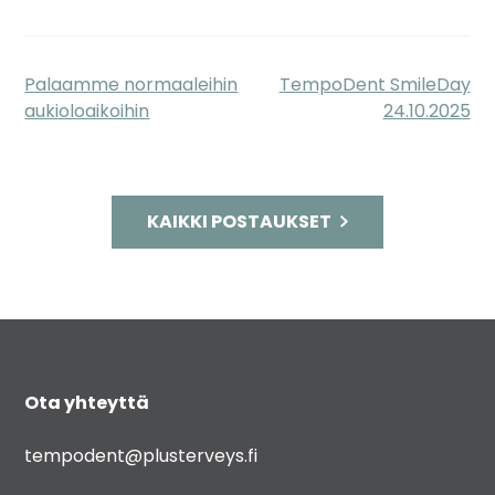
Palaamme normaaleihin
TempoDent SmileDay
Artikkelien
aukioloaikoihin
24.10.2025
selaus
KAIKKI POSTAUKSET
Ota yhteyttä
tempodent@plusterveys.fi