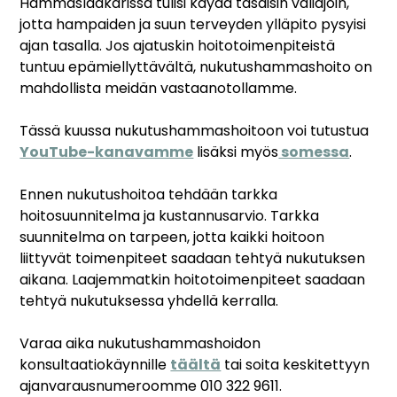
Hammaslääkärissä tulisi käydä tasaisin väliajoin,
jotta hampaiden ja suun terveyden ylläpito pysyisi
ajan tasalla. Jos ajatuskin hoitotoimenpiteistä
tuntuu epämiellyttävältä, nukutushammashoito on
mahdollista meidän vastaanotollamme.
Tässä kuussa nukutushammashoitoon voi tutustua
YouTube-kanavamme
lisäksi myös
somessa
.
Ennen nukutushoitoa tehdään tarkka
hoitosuunnitelma ja kustannusarvio. Tarkka
suunnitelma on tarpeen, jotta kaikki hoitoon
liittyvät toimenpiteet saadaan tehtyä nukutuksen
aikana. Laajemmatkin hoitotoimenpiteet saadaan
tehtyä nukutuksessa yhdellä kerralla.
Varaa aika nukutushammashoidon
konsultaatiokäynnille
täältä
tai soita keskitettyyn
ajanvarausnumeroomme 010 322 9611.