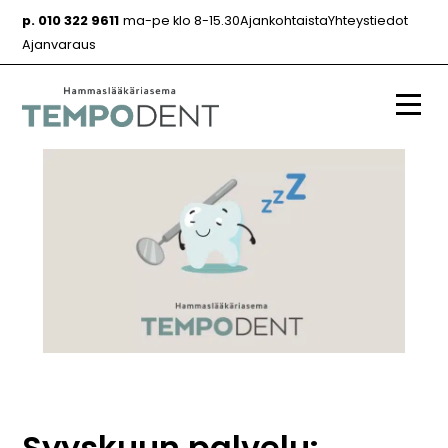
Siirry
p. 010 322 9611
ma-pe klo 8-15.30
Ajankohtaista
Yhteystiedot
sisältöön
Ajanvaraus
Valik
Syyskuun palvelu: