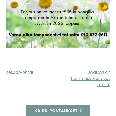
Kesäarvonta!
Swarovskin
Artikkelien
hammaskorut ovat
selaus
täällä!
KAIKKI POSTAUKSET