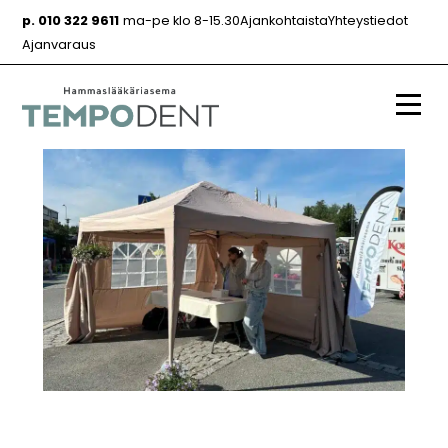
Siirry
p. 010 322 9611
ma-pe klo 8-15.30
Ajankohtaista
Yhteystiedot
sisältöön
Ajanvaraus
Valik