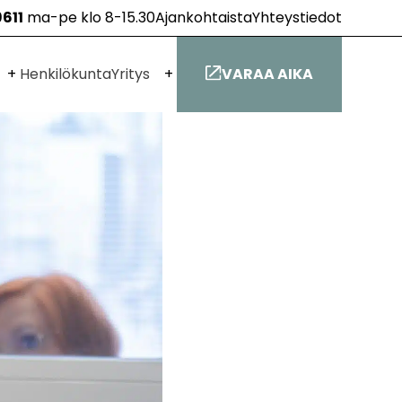
9611
ma-pe klo 8-15.30
Ajankohtaista
Yhteystiedot
Avaa
Avaa
Henkilökunta
Yritys
VARAA AIKA
alavalikko
alavalikko