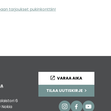
an tarjoukset pukinkonttiin!
VARAA AIKA
IA
TILAA UUTISKIRJE
alaistori 6
 Nokia