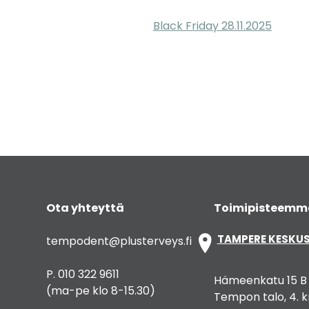
Black Friday 28.11.2025
Artikkelien
selaus
Ota yhteyttä
Toimipisteemm
TAMPERE KESKU
tempodent@plusterveys.fi
P. 010 322 9611
Hämeenkatu 15 B
(ma-pe klo 8-15.30)
Tempon talo, 4. k