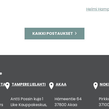
Helmi Hampa
KAIKKI POSTAUKSET
e
STA
TAMPERE LIELAHTI
AKAA
NOK
Antti Possin kuja 1
Hämeentie 64
Pirkk
rs
Like Kauppakeskus,
37800 Akaa
37100