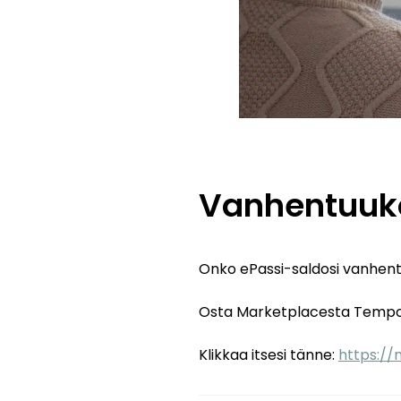
Vanhentuuko
Onko ePassi-saldosi vanhen
Osta Marketplacesta Tempode
Klikkaa itsesi tänne:
https://