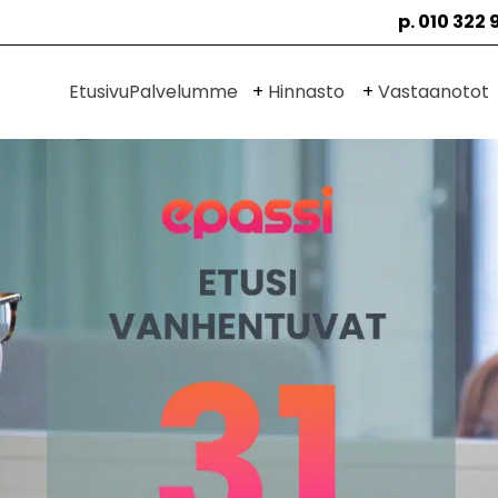
p. 010 322 
Avaa
Avaa
Etusivu
Palvelumme
Hinnasto
Vastaanotot
alavalikko
alavalikko