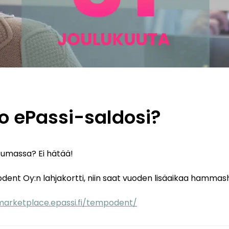
 ePassi-saldosi?
tumassa? Ei hätää!
nt Oy:n lahjakortti, niin saat vuoden lisäaikaa hammasho
marketplace.epassi.fi/tempodent/